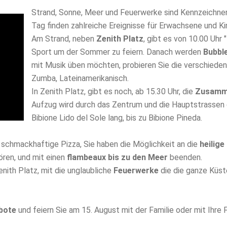
Strand, Sonne, Meer und Feuerwerke sind Kennzeichn
Tag finden zahlreiche Ereignisse für Erwachsene und Ki
Am Strand, neben
Zenith Platz
, gibt es von 10.00 Uhr "
Sport um der Sommer zu feiern. Danach werden
Bubble
mit Musik üben möchten, probieren Sie die verschieden
Zumba, Lateinamerikanisch.
In Zenith Platz, gibt es noch, ab 15.30 Uhr, die
Zusamme
Aufzug wird durch das Zentrum und die Hauptstrassen d
Bibione Lido del Sole lang, bis zu Bibione Pineda.
e schmackhaftige Pizza, Sie haben die Möglichkeit an die
heilig
ren, und mit einen
flambeaux bis zu den Meer
beenden.
Zenith Platz, mit die unglaubliche
Feuerwerke
die die ganze Küst
bote
und feiern Sie am 15. August mit der Familie oder mit Ihre