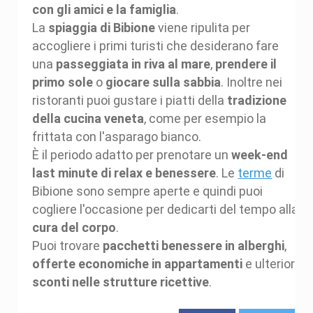
con gli amici e la famiglia
.
La
spiaggia di Bibione
viene ripulita per
accogliere i primi turisti che desiderano fare
una
passeggiata in riva al mare
,
prendere il
primo sole
o
giocare sulla sabbia
. Inoltre nei
ristoranti puoi gustare i piatti della
tradizione
della cucina veneta
, come per esempio la
frittata con l'asparago bianco.
È il periodo adatto per prenotare un
week-end
last minute di relax e benessere
. Le
terme
di
Bibione sono sempre aperte e quindi puoi
cogliere l'occasione per dedicarti del tempo alla
cura del corpo
.
Puoi trovare
pacchetti benessere in alberghi
,
offerte economiche in appartamenti
e ulteriori
sconti nelle strutture ricettive
.