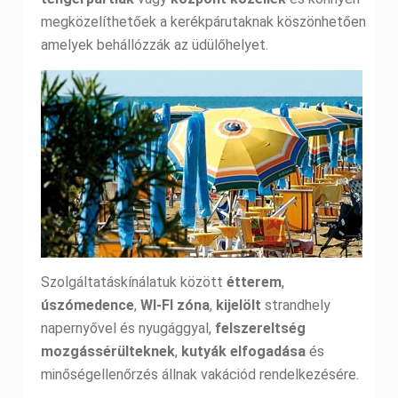
megközelíthetőek a kerékpárutaknak köszönhetően
amelyek behállózzák az üdülőhelyet.
Szolgáltatáskínálatuk között
étterem
,
úszómedence
,
WI-FI zóna
,
kijelölt
strandhely
napernyővel és nyugággyal,
felszereltség
mozgássérülteknek
,
kutyák
elfogadása
és
minőségellenőrzés állnak vakációd rendelkezésére.