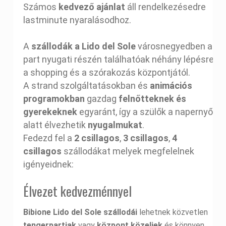
Számos
kedvező ajánlat
áll rendelkezésedre
lastminute nyaralásodhoz.
A
szállodák a Lido del Sole
városnegyedben a
part nyugati részén találhatóak néhány lépésre
a shopping és a szórakozás központjától.
A strand szolgáltatásokban és
animációs
programokban
gazdag
felnőtteknek
és
gyerekeknek
egyaránt, így a szülők a napernyő
alatt élvezhetik
nyugalmukat
.
Fedezd fel a
2 csillagos
,
3 csillagos
,
4
csillagos
szállodákat melyek megfelelnek
igényeidnek:
Élvezet kedvezménnyel
Bibione Lido del Sole szállodái
lehetnek közvetlen
tengerpartiak
vagy
központ közeliek
és könnyen