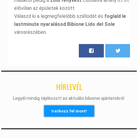
másikról pedig a
zöld fenyvest
csodálva amely itt ott
elővillan az épületek között.
Válaszd ki a legmegfelelőbb szállodát és
foglald le
lastminute nyaralásod Bibione Lido del Sole
városrészében.
HÍRLEVÉL
Legyél mindig tájékozott az aktuális bibionei ajánlatokról.
Iratkozz fel most!